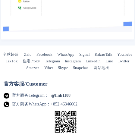
全球超链
Zalo
Facebook
WhatsApp
Signal
KakaoTalk
YouTube
TikTok
住宅Proxy
Telegram
Instagram
LinkedIn
Line
Twitter
Amazon
Viber
Skype
Snapchat
网站地图
官方客服/Customer
官方商务Telegram：
@link1188
官方商务WhatsApp：+852 46346602