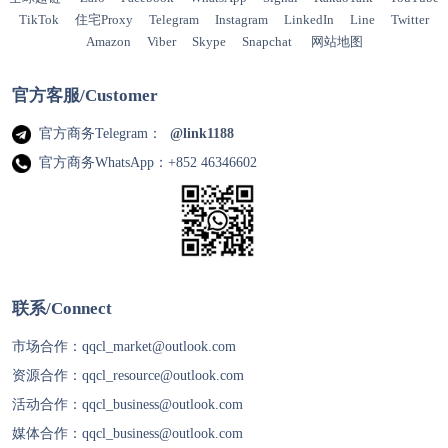
TikTok
住宅Proxy
Telegram
Instagram
LinkedIn
Line
Twitter
Amazon
Viber
Skype
Snapchat
网站地图
官方客服/Customer
官方商务Telegram：
@link1188
官方商务WhatsApp：+852 46346602
联系/Connect
市场合作：
qqcl_market@outlook.com
资源合作：
qqcl_resource@outlook.com
活动合作：
qqcl_business@outlook.com
媒体合作：
qqcl_business@outlook.com