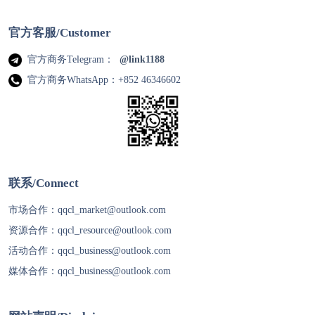
官方客服/Customer
官方商务Telegram：
@link1188
官方商务WhatsApp：+852 46346602
联系/Connect
市场合作：
qqcl_market@outlook.com
资源合作：
qqcl_resource@outlook.com
活动合作：
qqcl_business@outlook.com
媒体合作：
qqcl_business@outlook.com