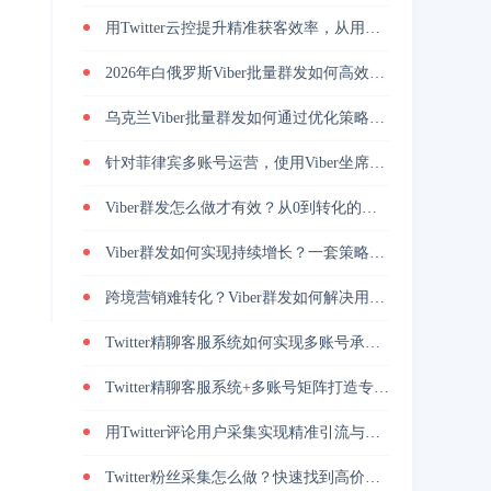
用Twitter云控提升精准获客效率，从用户筛选到私信转化完整解析
2026年白俄罗斯Viber批量群发如何高效引流？
乌克兰Viber批量群发如何通过优化策略提升回复率与转化效果
针对菲律宾多账号运营，使用Viber坐席客服系统降低人力管理成本
Viber群发怎么做才有效？从0到转化的实战路径
Viber群发如何实现持续增长？一套策略放大转化能力
跨境营销难转化？Viber群发如何解决用户触达问题？
Twitter精聊客服系统如何实现多账号承接与转化提升
Twitter精聊客服系统+多账号矩阵打造专业增长策略
用Twitter评论用户采集实现精准引流与高转化的方法
Twitter粉丝采集怎么做？快速找到高价值用户