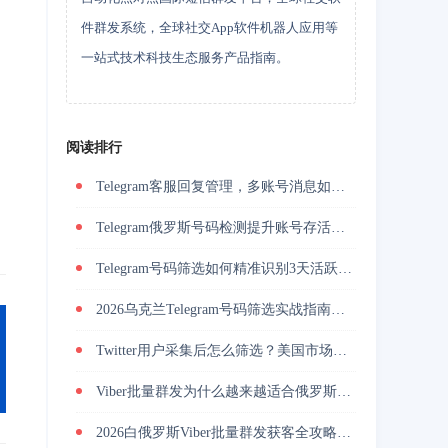
件群发系统，全球社交App软件机器人应用等
一站式技术科技生态服务产品指南。
阅读排行
Telegram客服回复管理，多账号消息如何统一承接
Telegram俄罗斯号码检测提升账号存活率的关键技巧
Telegram号码筛选如何精准识别3天活跃用户并降低封号风险？
2026乌克兰Telegram号码筛选实战指南与精准营销方法？
Twitter用户采集后怎么筛选？美国市场活跃用户筛选提升私信回复率
Viber批量群发为什么越来越适合俄罗斯海外营销团队做用户触达？
2026白俄罗斯Viber批量群发获客全攻略，解决触达慢与转化低