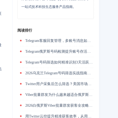
一站式技术科技生态服务产品指南。
证
阅读排行
Telegram客服回复管理，多账号消息如何统一承接
量
Telegram俄罗斯号码检测提升账号存活率的关键技巧
Telegram号码筛选如何精准识别3天活跃用户并降低封号风险？
也
2026乌克兰Telegram号码筛选实战指南与精准营销方法？
Twitter用户采集后怎么筛选？美国市场活跃用户筛选提升私信回复率
Viber批量群发为什么越来越适合俄罗斯海外营销团队做用户触达？
2026白俄罗斯Viber批量群发获客全攻略，解决触达慢与转化低
。
用Twitter云控提升精准获客效率，从用户筛选到私信转化完整解析