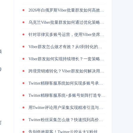
2026年白俄罗斯Viber批量群发如何高效引流？
乌克兰Viber批量群发如何通过优化策略提升回复率与转化效果
针对菲律宾多账号运营，使用Viber坐席客服系统降低人力管理成本
Viber群发怎么做才有效？从0到转化的实战路径
频
Viber群发如何实现持续增长？一套策略放大转化能力
传
跨境营销难转化？Viber群发如何解决用户触达问题？
Twitter精聊客服系统如何实现多账号承接与转化提升
Twitter精聊客服系统+多账号矩阵打造专业增长策略
用Twitter评论用户采集实现精准引流与高转化的方法
Twitter粉丝采集怎么做？快速找到高价值用户
可
告别低效获客！Twitter云控从大V粉丝采集到私信自动转化的实操闭环