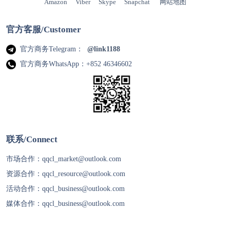
Amazon
Viber
Skype
Snapchat
网站地图
官方客服/Customer
官方商务Telegram：
@link1188
官方商务WhatsApp：+852 46346602
联系/Connect
市场合作：
qqcl_market@outlook.com
资源合作：
qqcl_resource@outlook.com
活动合作：
qqcl_business@outlook.com
媒体合作：
qqcl_business@outlook.com