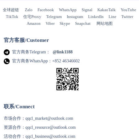
全球超链
Zalo
Facebook
WhatsApp
Signal
KakaoTalk
YouTube
TikTok
住宅Proxy
Telegram
Instagram
LinkedIn
Line
Twitter
Amazon
Viber
Skype
Snapchat
网站地图
官方客服/Customer
官方商务Telegram：
@link1188
官方商务WhatsApp：+852 46346602
联系/Connect
市场合作：
qqcl_market@outlook.com
资源合作：
qqcl_resource@outlook.com
活动合作：
qqcl_business@outlook.com