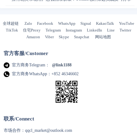
全球超链
Zalo
Facebook
WhatsApp
Signal
KakaoTalk
YouTube
TikTok
住宅Proxy
Telegram
Instagram
LinkedIn
Line
Twitter
Amazon
Viber
Skype
Snapchat
网站地图
官方客服/Customer
官方商务Telegram：
@link1188
官方商务WhatsApp：+852 46346602
联系/Connect
市场合作：
qqcl_market@outlook.com