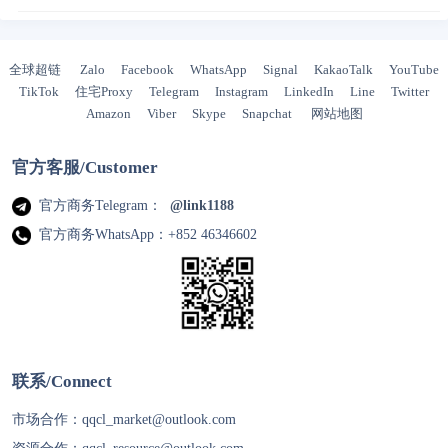
全球超链
Zalo
Facebook
WhatsApp
Signal
KakaoTalk
YouTube
TikTok
住宅Proxy
Telegram
Instagram
LinkedIn
Line
Twitter
Amazon
Viber
Skype
Snapchat
网站地图
官方客服/Customer
官方商务Telegram：
@link1188
官方商务WhatsApp：+852 46346602
联系/Connect
市场合作：
qqcl_market@outlook.com