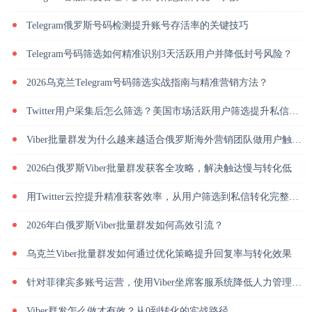
Telegram俄罗斯号码检测提升账号存活率的关键技巧
Telegram号码筛选如何精准识别3天活跃用户并降低封号风险？
2026乌克兰Telegram号码筛选实战指南与精准营销方法？
Twitter用户采集后怎么筛选？美国市场活跃用户筛选提升私信回复率
Viber批量群发为什么越来越适合俄罗斯海外营销团队做用户触达？
2026白俄罗斯Viber批量群发获客全攻略，解决触达慢与转化低
用Twitter云控提升精准获客效率，从用户筛选到私信转化完整解析
2026年白俄罗斯Viber批量群发如何高效引流？
乌克兰Viber批量群发如何通过优化策略提升回复率与转化效果
针对菲律宾多账号运营，使用Viber坐席客服系统降低人力管理成本
Viber群发怎么做才有效？从0到转化的实战路径