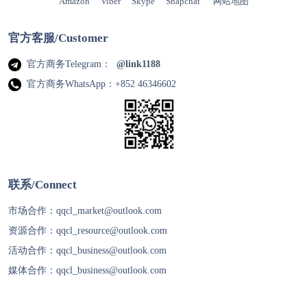
Amazon
Viber
Skype
Snapchat
网站地图
官方客服/Customer
官方商务Telegram：
@link1188
官方商务WhatsApp：+852 46346602
联系/Connect
市场合作：
qqcl_market@outlook.com
资源合作：
qqcl_resource@outlook.com
活动合作：
qqcl_business@outlook.com
媒体合作：
qqcl_business@outlook.com