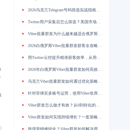
2026乌克兰Telegram号码筛选实战指南与精准营销方法？
Twitter用户采集后怎么筛选？美国市场活跃用户筛选提升私信回复率
Viber批量群发为什么越来越适合俄罗斯海外营销团队做用户触达？
。
2026白俄罗斯Viber批量群发获客全攻略，解决触达慢与转化低
用Twitter云控提升精准获客效率，从用户筛选到私信转化完整解析
动
2026年白俄罗斯Viber批量群发如何高效引流？
行
乌克兰Viber批量群发如何通过优化策略提升回复率与转化效果
针对菲律宾多账号运营，使用Viber坐席客服系统降低人力管理成本
在
Viber群发怎么做才有效？从0到转化的实战路径
Viber群发如何实现持续增长？一套策略放大转化能力
跨境营销难转化？Viber群发如何解决用户触达问题？