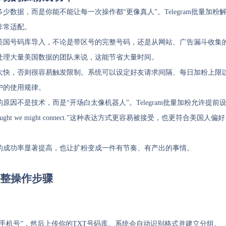
数据，而是你能不能让每一次操作都“更像真人”。Telegram批量加粉
非常适配。
的美国号码库导入，不论是带区号的完整号码，还是从网站、广告漏斗收集
处理大量美国数据的团队来说，这能节省大量时间。
太快，否则很容易触发限制。系统可以设定好友请求间隔、每日加粉上限
户的使用规律。
因不是技术，而是“开场白太像机器人”。Telegram批量加粉允许提前
d thought we might connect.”这种表达方式更容易被接受，也更符合美国人偏好
的成功率显著提高，也让扩粉变成一件有节奏、有产出的事情。
完整操作步骤
手机号”，然后上传你的TXT号码库。系统会自动识别格式并建立分组。