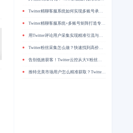
Twitter精聊客服系统如何实现多账号承接与转化提升
Twitter精聊客服系统+多账号矩阵打造专业增长策略
用Twitter评论用户采集实现精准引流与高转化的方法
Twitter粉丝采集怎么做？快速找到高价值用户
告别低效获客！Twitter云控从大V粉丝采集到私信自动转化的实操闭环
推特北美市场用户怎么精准获取？Twitter地区筛选实战技巧分享