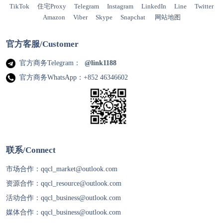
TikTok
住宅Proxy
Telegram
Instagram
LinkedIn
Line
Twitter
Amazon
Viber
Skype
Snapchat
网站地图
官方客服/Customer
官方商务Telegram：
@link1188
官方商务WhatsApp：+852 46346602
联系/Connect
市场合作：
qqcl_market@outlook.com
资源合作：
qqcl_resource@outlook.com
活动合作：
qqcl_business@outlook.com
媒体合作：
qqcl_business@outlook.com