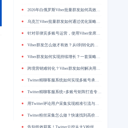
2026年白俄罗斯Viber批量群发如何高效引流？
乌克兰Viber批量群发如何通过优化策略提升回复率与转化效果
针对菲律宾多账号运营，使用Viber坐席客服系统降低人力管理成本
Viber群发怎么做才有效？从0到转化的实战路径
Viber群发如何实现持续增长？一套策略放大转化能力
跨境营销难转化？Viber群发如何解决用户触达问题？
Twitter精聊客服系统如何实现多账号承接与转化提升
Twitter精聊客服系统+多账号矩阵打造专业增长策略
用Twitter评论用户采集实现精准引流与高转化的方法
Twitter粉丝采集怎么做？快速找到高价值用户
告别低效获客！Twitter云控从大V粉丝采集到私信自动转化的实操闭环