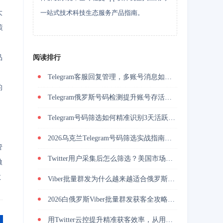
大
一站式技术科技生态服务产品指南。
策
品
阅读排行
。
Telegram客服回复管理，多账号消息如何统一承接
的
Telegram俄罗斯号码检测提升账号存活率的关键技巧
Telegram号码筛选如何精准识别3天活跃用户并降低封号风险？
2026乌克兰Telegram号码筛选实战指南与精准营销方法？
管
Twitter用户采集后怎么筛选？美国市场活跃用户筛选提升私信回复率
激
效
Viber批量群发为什么越来越适合俄罗斯海外营销团队做用户触达？
2026白俄罗斯Viber批量群发获客全攻略，解决触达慢与转化低
用Twitter云控提升精准获客效率，从用户筛选到私信转化完整解析