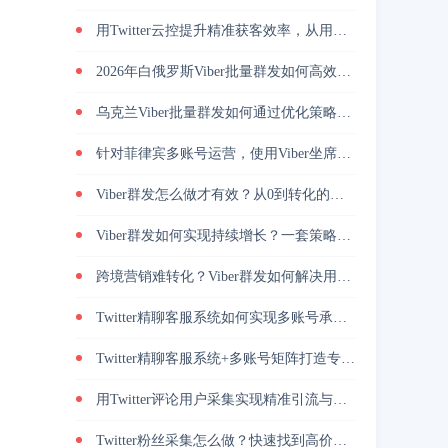
用Twitter云控提升精准获客效率，从用户筛选到私信转化完整解析
2026年白俄罗斯Viber批量群发如何高效引流？
乌克兰Viber批量群发如何通过优化策略提升回复率与转化效果
针对菲律宾多账号运营，使用Viber坐席客服系统降低人力管理成本
Viber群发怎么做才有效？从0到转化的实战路径
Viber群发如何实现持续增长？一套策略放大转化能力
跨境营销难转化？Viber群发如何解决用户触达问题？
Twitter精聊客服系统如何实现多账号承接与转化提升
Twitter精聊客服系统+多账号矩阵打造专业增长策略
用Twitter评论用户采集实现精准引流与高转化的方法
Twitter粉丝采集怎么做？快速找到高价值用户