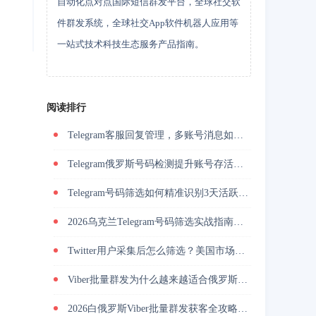
自动化点对点国际短信群发平台，全球社交软
件群发系统，全球社交App软件机器人应用等
一站式技术科技生态服务产品指南。
阅读排行
Telegram客服回复管理，多账号消息如何统一承接
Telegram俄罗斯号码检测提升账号存活率的关键技巧
Telegram号码筛选如何精准识别3天活跃用户并降低封号风险？
2026乌克兰Telegram号码筛选实战指南与精准营销方法？
Twitter用户采集后怎么筛选？美国市场活跃用户筛选提升私信回复率
Viber批量群发为什么越来越适合俄罗斯海外营销团队做用户触达？
2026白俄罗斯Viber批量群发获客全攻略，解决触达慢与转化低