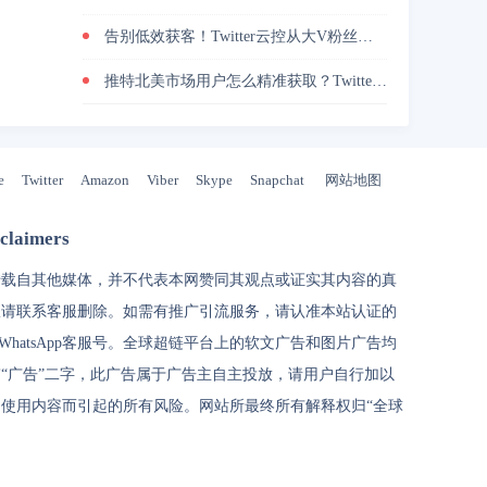
告别低效获客！Twitter云控从大V粉丝采集到私信自动转化的实操闭环
推特北美市场用户怎么精准获取？Twitter地区筛选实战技巧分享
e
Twitter
Amazon
Viber
Skype
Snapchat
网站地图
laimers
转载自其他媒体，并不代表本网赞同其观点或证实其内容的真
权请联系客服删除。如需有推广引流服务，请认准本站认证的
和WhatsApp客服号。
全球超链
平台上的软文广告和图片广告均
“广告”二字，此广告属于广告主自主投放，请用户自行加以
使用内容而引起的所有风险。网站所最终所有解释权归“
全球
代理IP