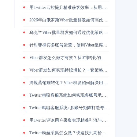
用Twitter云控提升精准获客效率，从用户筛选到私信转化完整解析
2026年白俄罗斯Viber批量群发如何高效引流？
乌克兰Viber批量群发如何通过优化策略提升回复率与转化效果
针对菲律宾多账号运营，使用Viber坐席客服系统降低人力管理成本
Viber群发怎么做才有效？从0到转化的实战路径
Viber群发如何实现持续增长？一套策略放大转化能力
跨境营销难转化？Viber群发如何解决用户触达问题？
Twitter精聊客服系统如何实现多账号承接与转化提升
Twitter精聊客服系统+多账号矩阵打造专业增长策略
用Twitter评论用户采集实现精准引流与高转化的方法
Twitter粉丝采集怎么做？快速找到高价值用户