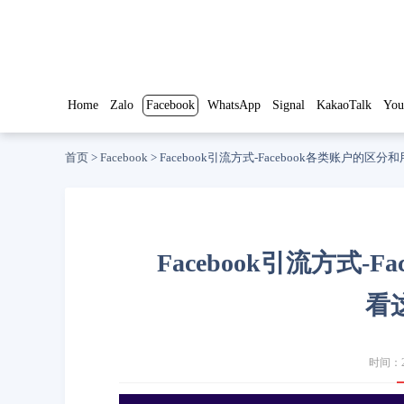
Home
Zalo
Facebook
WhatsApp
Signal
KakaoTalk
You
首页
>
Facebook
>
Facebook引流方式-Facebook各类账户的
Facebook引流方式-
看
时间：20