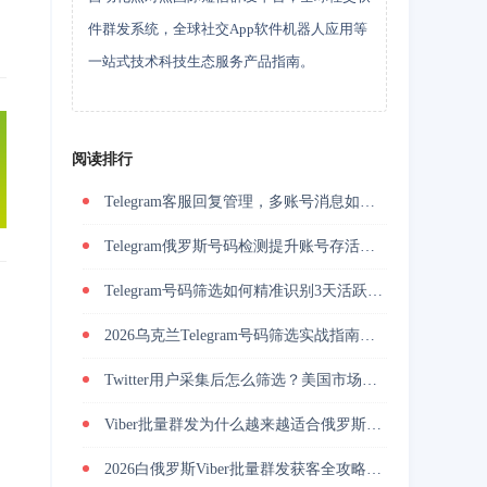
件群发系统，全球社交App软件机器人应用等
一站式技术科技生态服务产品指南。
阅读排行
Telegram客服回复管理，多账号消息如何统一承接
Telegram俄罗斯号码检测提升账号存活率的关键技巧
Telegram号码筛选如何精准识别3天活跃用户并降低封号风险？
2026乌克兰Telegram号码筛选实战指南与精准营销方法？
Twitter用户采集后怎么筛选？美国市场活跃用户筛选提升私信回复率
Viber批量群发为什么越来越适合俄罗斯海外营销团队做用户触达？
2026白俄罗斯Viber批量群发获客全攻略，解决触达慢与转化低