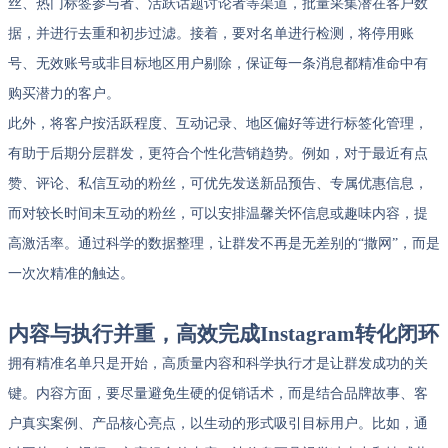
丝、热门标签参与者、活跃话题讨论者等渠道，批量采集潜在客户数
据，并进行去重和初步过滤。接着，要对名单进行检测，将停用账
号、无效账号或非目标地区用户剔除，保证每一条消息都精准命中有
购买潜力的客户。
此外，将客户按活跃程度、互动记录、地区偏好等进行标签化管理，
有助于后期分层群发，更符合个性化营销趋势。例如，对于最近有点
赞、评论、私信互动的粉丝，可优先发送新品预告、专属优惠信息，
而对较长时间未互动的粉丝，可以安排温馨关怀信息或趣味内容，提
高激活率。通过科学的数据整理，让群发不再是无差别的“撒网”，而是
一次次精准的触达。
内容与执行并重，高效完成
Instagram
转化闭环
拥有精准名单只是开始，高质量内容和科学执行才是让群发成功的关
键。内容方面，要尽量避免生硬的促销话术，而是结合品牌故事、客
户真实案例、产品核心亮点，以生动的形式吸引目标用户。比如，通