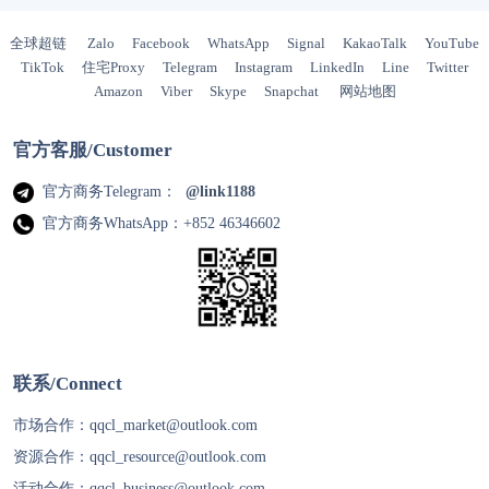
全球超链
Zalo
Facebook
WhatsApp
Signal
KakaoTalk
YouTube
TikTok
住宅Proxy
Telegram
Instagram
LinkedIn
Line
Twitter
Amazon
Viber
Skype
Snapchat
网站地图
官方客服/Customer
官方商务Telegram：
@link1188
官方商务WhatsApp：+852 46346602
联系/Connect
市场合作：
qqcl_market@outlook.com
资源合作：
qqcl_resource@outlook.com
活动合作：
qqcl_business@outlook.com