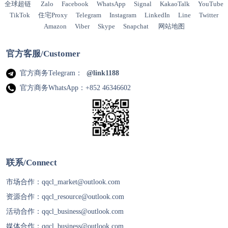
全球超链
Zalo
Facebook
WhatsApp
Signal
KakaoTalk
YouTube
TikTok
住宅Proxy
Telegram
Instagram
LinkedIn
Line
Twitter
Amazon
Viber
Skype
Snapchat
网站地图
官方客服/Customer
官方商务Telegram：
@link1188
官方商务WhatsApp：+852 46346602
联系/Connect
市场合作：
qqcl_market@outlook.com
资源合作：
qqcl_resource@outlook.com
活动合作：
qqcl_business@outlook.com
媒体合作：
qqcl_business@outlook.com