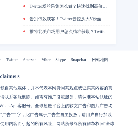
Twitter粉丝采集怎么做？快速找到高价值用户
告别低效获客！Twitter云控从大V粉丝采集到私信自动转化的实操闭环
推特北美市场用户怎么精准获取？Twitter地区筛选实战技巧分享
e
Twitter
Amazon
Viber
Skype
Snapchat
网站地图
laimers
转载自其他媒体，并不代表本网赞同其观点或证实其内容的真
权请联系客服删除。如需有推广引流服务，请认准本站认证的
和WhatsApp客服号。
全球超链
平台上的软文广告和图片广告均
“广告”二字，此广告属于广告主自主投放，请用户自行加以
使用内容而引起的所有风险。网站所最终所有解释权归“
全球
代理IP