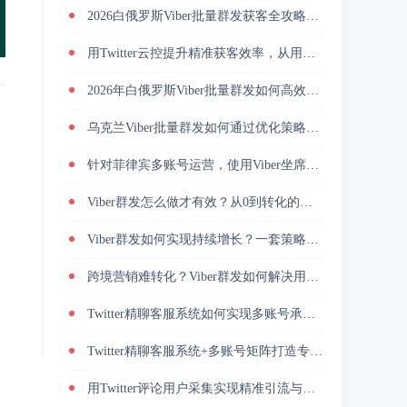
2026白俄罗斯Viber批量群发获客全攻略，解决触达慢与转化低
用Twitter云控提升精准获客效率，从用户筛选到私信转化完整解析
2026年白俄罗斯Viber批量群发如何高效引流？
乌克兰Viber批量群发如何通过优化策略提升回复率与转化效果
针对菲律宾多账号运营，使用Viber坐席客服系统降低人力管理成本
Viber群发怎么做才有效？从0到转化的实战路径
Viber群发如何实现持续增长？一套策略放大转化能力
跨境营销难转化？Viber群发如何解决用户触达问题？
Twitter精聊客服系统如何实现多账号承接与转化提升
Twitter精聊客服系统+多账号矩阵打造专业增长策略
用Twitter评论用户采集实现精准引流与高转化的方法