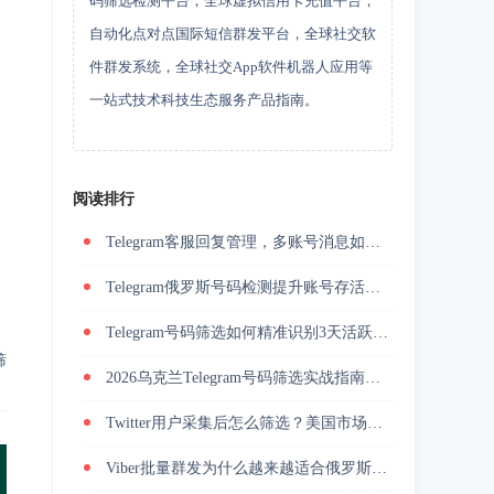
码筛选检测平台，全球虚拟信用卡充值平台，
自动化点对点国际短信群发平台，全球社交软
件群发系统，全球社交App软件机器人应用等
一站式技术科技生态服务产品指南。
阅读排行
Telegram客服回复管理，多账号消息如何统一承接
Telegram俄罗斯号码检测提升账号存活率的关键技巧
Telegram号码筛选如何精准识别3天活跃用户并降低封号风险？
筛
2026乌克兰Telegram号码筛选实战指南与精准营销方法？
Twitter用户采集后怎么筛选？美国市场活跃用户筛选提升私信回复率
Viber批量群发为什么越来越适合俄罗斯海外营销团队做用户触达？