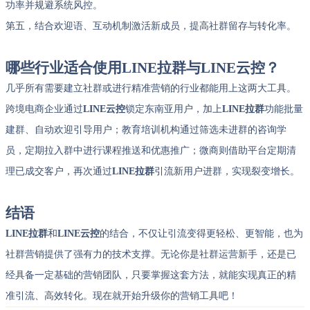
功率并规避系统风控。
第五，结合欢迎语、互动机制激活新成员，提高社群留存与转化率。
哪些行业适合使用LINE拉群与LINE云控？
几乎所有需要建立社群或进行精准营销的行业都能用上这两大工具。
跨境电商企业通过
LINE云控
锁定东南亚用户，加上
LINE拉群
功能批量
建群、自动欢迎引导用户；教育培训机构通过筛选未进群的咨询学
员，定期拉入群中进行课程推送和优惠推广；微商则借助平台定期清
理已成交客户，再次通过
LINE拉群
引流新用户进群，实现裂变增长。
结语
LINE拉群
和
LINE云控
的结合，不仅让引流变得更轻松、更智能，也为
社群营销提供了强有力的技术支撑。无论你是社群运营新手，还是已
经具备一定基础的营销团队，只要掌握这套方法，就能实现真正的精
准引流、高效转化。现在就开始升级你的营销工具吧！