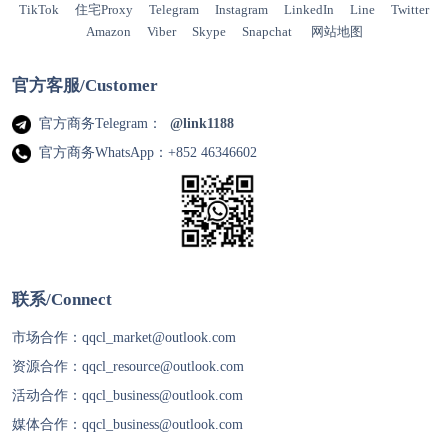
TikTok
住宅Proxy
Telegram
Instagram
LinkedIn
Line
Twitter
Amazon
Viber
Skype
Snapchat
网站地图
官方客服/Customer
官方商务Telegram：
@link1188
官方商务WhatsApp：+852 46346602
联系/Connect
市场合作：
qqcl_market@outlook.com
资源合作：
qqcl_resource@outlook.com
活动合作：
qqcl_business@outlook.com
媒体合作：
qqcl_business@outlook.com