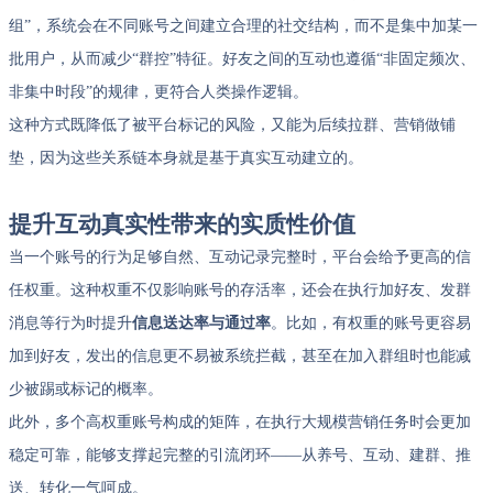
组”，系统会在不同账号之间建立合理的社交结构，而不是集中加某一
批用户，从而减少“群控”特征。好友之间的互动也遵循“非固定频次、
非集中时段”的规律，更符合人类操作逻辑。
这种方式既降低了被平台标记的风险，又能为后续拉群、营销做铺
垫，因为这些关系链本身就是基于真实互动建立的。
提升互动真实性带来的实质性价值
当一个账号的行为足够自然、互动记录完整时，平台会给予更高的信
任权重。这种权重不仅影响账号的存活率，还会在执行加好友、发群
消息等行为时提升
信息送达率与通过率
。比如，有权重的账号更容易
加到好友，发出的信息更不易被系统拦截，甚至在加入群组时也能减
少被踢或标记的概率。
此外，多个高权重账号构成的矩阵，在执行大规模营销任务时会更加
稳定可靠，能够支撑起完整的引流闭环——从养号、互动、建群、推
送、转化一气呵成。